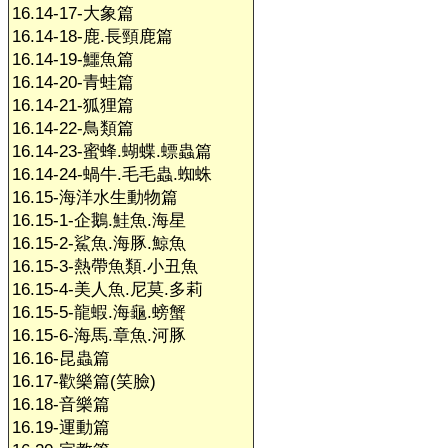
16.14-17-大象篇
16.14-18-鹿.長頸鹿篇
16.14-19-鱷魚篇
16.14-20-青蛙篇
16.14-21-狐狸篇
16.14-22-鳥類篇
16.14-23-蜜蜂.蝴蝶.螵蟲篇
16.14-24-蝸牛.毛毛蟲.蜘蛛
16.15-海洋水生動物篇
16.15-1-企鵝.鮭魚.海星
16.15-2-鯊魚.海豚.鯨魚
16.15-3-熱帶魚類.小丑魚
16.15-4-美人魚.尼莫.多莉
16.15-5-龍蝦.海龜.螃蟹
16.15-6-海馬.章魚.河豚
16.16-昆蟲篇
16.17-歡樂篇(笑臉)
16.18-音樂篇
16.19-運動篇