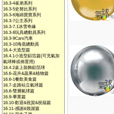
16.3-4崔弟系列
16.3-5史努比系列
16.3-6海綿寶寶系列
16.3-7公主系列
16.3-7.1冰雪奇緣
16.3-8玩具總動員系列
16.3-9Cars汽車
16.3-10海底總動員
16.4-大造型篇
16.4.1小造型鋁箔篇(可充氣加
氣球棒或佈置用)
16.4.2桌上裝飾鋁箔球
16.6-花卉&蔬果&植物篇
16.6-1餐飲美食篇
16.7-走路站立氣球篇
16.8-雙層氣球篇
16.9-畢業篇
16.10-歡迎&祝賀&祝福篇
16.11-感謝&致謝篇