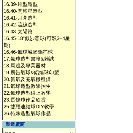
16.39-錐型造型
16.40-閃耀星造型
16.41-月亮造型
16.42-流線造型
16.43-太陽篇
16.45-18"似沙灘球(可飄3~4星
期)
16.46-氣球城堡鋁箔球
17.氣球造型書籍&雜誌
18.周邊及專業器材
19.廣告氣球&鋁箔球印製
20.氦氣及充氣機租借
21.氣球造型教學招生
22.氣球造型線上教學
23.長條球作品欣賞
25.雙頭連結球DIY教學
26.特殊造型氣球作品
製造廠商