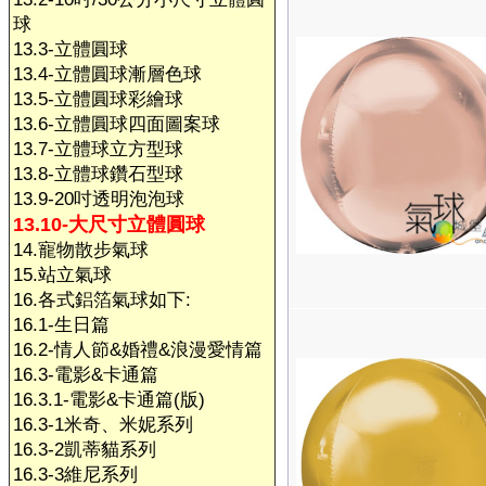
球
13.3-立體圓球
13.4-立體圓球漸層色球
13.5-立體圓球彩繪球
13.6-立體圓球四面圖案球
13.7-立體球立方型球
13.8-立體球鑽石型球
13.9-20吋透明泡泡球
13.10-大尺寸立體圓球
14.寵物散步氣球
15.站立氣球
16.各式鋁箔氣球如下:
16.1-生日篇
16.2-情人節&婚禮&浪漫愛情篇
16.3-電影&卡通篇
16.3.1-電影&卡通篇(版)
16.3-1米奇、米妮系列
16.3-2凱蒂貓系列
16.3-3維尼系列