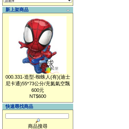
新上架商品
000.331-造型-蜘蛛人(有)(迪士
尼卡通)55*73公分/充氦氣空飄
600元
NT$600
快速尋找商品
商品搜尋