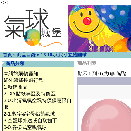
< <
首頁
»
商品目錄
»
13.10-大尺寸立體圓球
商品列表
商品分類
本網站購物需知：
顯示
1
到
6
(共
6
個商品)
紅外線遙控飛行魚
1.新進商品
2.DIY貼紙專區及特價區
2-0.出清氦氣空飄特價優惠限自
取
2-1.數字&字母鋁箔氣球
3.空飄球外送或自取如下
3-0.各樣式空飄氣球