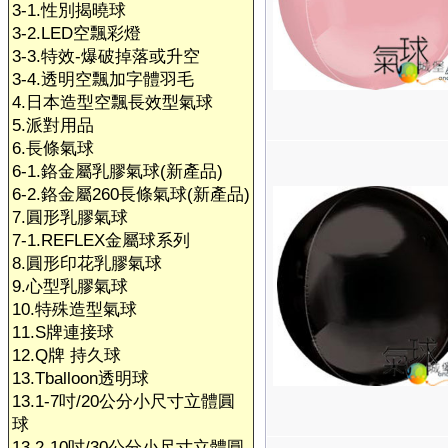
3-1.性別揭曉球
3-2.LED空飄彩燈
3-3.特效-爆破掉落或升空
3-4.透明空飄加字體羽毛
4.日本造型空飄長效型氣球
5.派對用品
6.長條氣球
6-1.鉻金屬乳膠氣球(新產品)
6-2.鉻金屬260長條氣球(新產品)
7.圓形乳膠氣球
7-1.REFLEX金屬球系列
8.圓形印花乳膠氣球
9.心型乳膠氣球
10.特殊造型氣球
11.S牌連接球
12.Q牌 持久球
13.Tballoon透明球
13.1-7吋/20公分小尺寸立體圓
球
13.2-10吋/30公分小尺寸立體圓