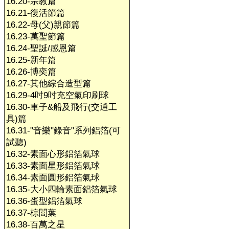
16.20-宗教篇
16.21-復活節篇
16.22-母(父)親節篇
16.23-萬聖節篇
16.24-聖誕/感恩篇
16.25-新年篇
16.26-博奕篇
16.27-其他綜合造型篇
16.29-4吋9吋充空氣印刷球
16.30-車子&船及飛行(交通工
具)篇
16.31-"音樂"錄音"系列鋁箔(可
試聽)
16.32-素面心形鋁箔氣球
16.33-素面星形鋁箔氣球
16.34-素面圓形鋁箔氣球
16.35-大小四輪素面鋁箔氣球
16.36-蛋型鋁箔氣球
16.37-棕閭葉
16.38-百萬之星