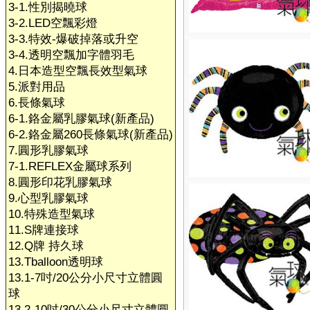
3-1.性別揭曉球
3-2.LED空飄彩燈
3-3.特效-爆破掉落或升空
3-4.透明空飄加字體羽毛
4.日本造型空飄長效型氣球
5.派對用品
6.長條氣球
6-1.鉻金屬乳膠氣球(新產品)
6-2.鉻金屬260長條氣球(新產品)
7.圓形乳膠氣球
7-1.REFLEX金屬球系列
8.圓形印花乳膠氣球
9.心型乳膠氣球
10.特殊造型氣球
11.S牌連接球
12.Q牌 持久球
13.Tballoon透明球
13.1-7吋/20公分小尺寸立體圓
球
13.2-10吋/30公分小尺寸立體圓