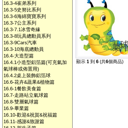
16.3-4崔弟系列
16.3-5史努比系列
16.3-6海綿寶寶系列
16.3-7公主系列
16.3-7.1冰雪奇緣
16.3-8玩具總動員系列
16.3-9Cars汽車
16.3-10海底總動員
16.4-大造型篇
顯示
1
到
6
(共
6
個商品)
16.4.1小造型鋁箔篇(可充氣加
氣球棒或佈置用)
16.4.2桌上裝飾鋁箔球
16.6-花卉&蔬果&植物篇
16.6-1餐飲美食篇
16.7-走路站立氣球篇
16.8-雙層氣球篇
16.9-畢業篇
16.10-歡迎&祝賀&祝福篇
16.11-感謝&致謝篇