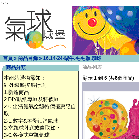
< <
首頁
»
商品目錄
»
16.14-24-蝸牛.毛毛蟲.蜘蛛
商品列表
商品分類
本網站購物需知：
顯示
1
到
6
(共
6
個商品)
紅外線遙控飛行魚
1.新進商品
2.DIY貼紙專區及特價區
2-0.出清氦氣空飄特價優惠限自
取
2-1.數字&字母鋁箔氣球
3.空飄球外送或自取如下
3-0.各樣式空飄氣球