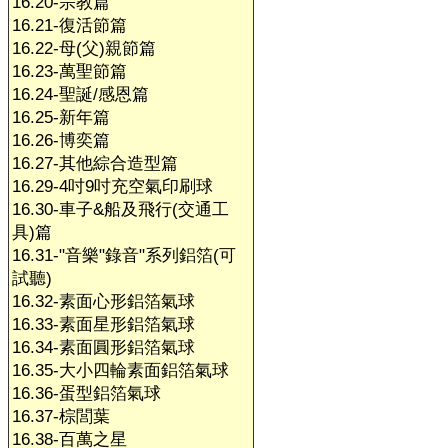
16.20-宗教篇
16.21-復活節篇
16.22-母(父)親節篇
16.23-萬聖節篇
16.24-聖誕/感恩篇
16.25-新年篇
16.26-博奕篇
16.27-其他綜合造型篇
16.29-4吋9吋充空氣印刷球
16.30-車子&船及飛行(交通工
具)篇
16.31-"音樂"錄音"系列鋁箔(可
試聽)
16.32-素面心形鋁箔氣球
16.33-素面星形鋁箔氣球
16.34-素面圓形鋁箔氣球
16.35-大小四輪素面鋁箔氣球
16.36-蛋型鋁箔氣球
16.37-棕閭葉
16.38-百萬之星