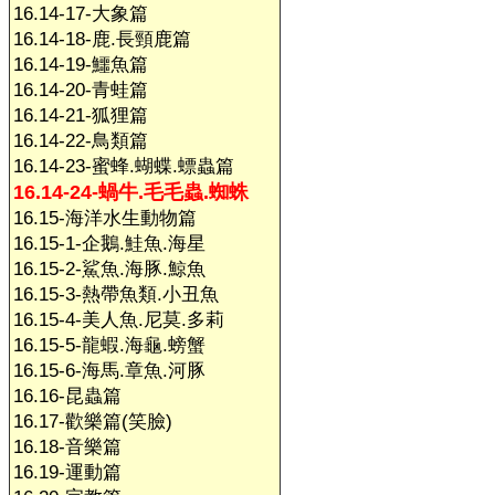
16.14-17-大象篇
16.14-18-鹿.長頸鹿篇
16.14-19-鱷魚篇
16.14-20-青蛙篇
16.14-21-狐狸篇
16.14-22-鳥類篇
16.14-23-蜜蜂.蝴蝶.螵蟲篇
16.14-24-蝸牛.毛毛蟲.蜘蛛
16.15-海洋水生動物篇
16.15-1-企鵝.鮭魚.海星
16.15-2-鯊魚.海豚.鯨魚
16.15-3-熱帶魚類.小丑魚
16.15-4-美人魚.尼莫.多莉
16.15-5-龍蝦.海龜.螃蟹
16.15-6-海馬.章魚.河豚
16.16-昆蟲篇
16.17-歡樂篇(笑臉)
16.18-音樂篇
16.19-運動篇