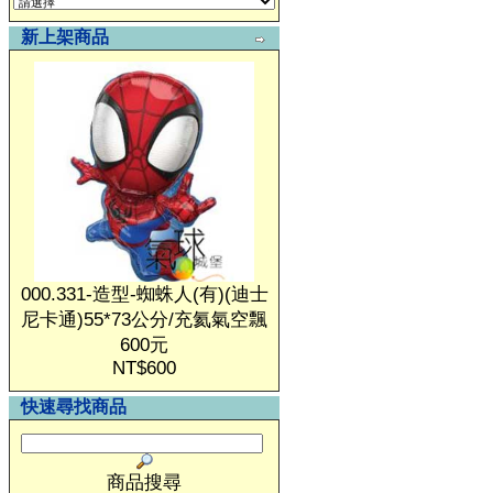
新上架商品
000.331-造型-蜘蛛人(有)(迪士
尼卡通)55*73公分/充氦氣空飄
600元
NT$600
快速尋找商品
商品搜尋