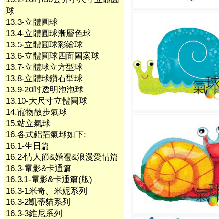
球
13.3-立體圓球
13.4-立體圓球漸層色球
13.5-立體圓球彩繪球
13.6-立體圓球四面圖案球
13.7-立體球立方型球
13.8-立體球鑽石型球
13.9-20吋透明泡泡球
13.10-大尺寸立體圓球
14.寵物散步氣球
15.站立氣球
16.各式鋁箔氣球如下:
16.1-生日篇
16.2-情人節&婚禮&浪漫愛情篇
16.3-電影&卡通篇
16.3.1-電影&卡通篇(版)
16.3-1米奇、米妮系列
16.3-2凱蒂貓系列
16.3-3維尼系列