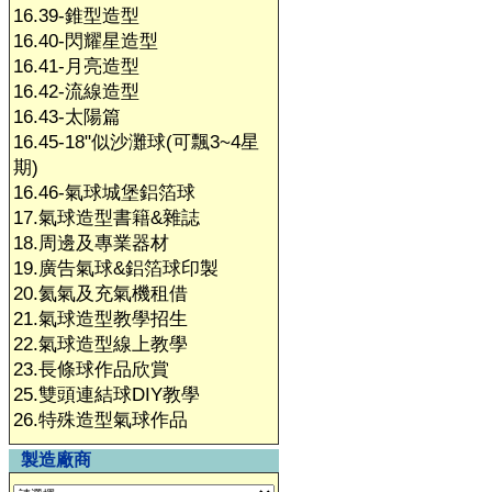
16.39-錐型造型
16.40-閃耀星造型
16.41-月亮造型
16.42-流線造型
16.43-太陽篇
16.45-18"似沙灘球(可飄3~4星
期)
16.46-氣球城堡鋁箔球
17.氣球造型書籍&雜誌
18.周邊及專業器材
19.廣告氣球&鋁箔球印製
20.氦氣及充氣機租借
21.氣球造型教學招生
22.氣球造型線上教學
23.長條球作品欣賞
25.雙頭連結球DIY教學
26.特殊造型氣球作品
製造廠商